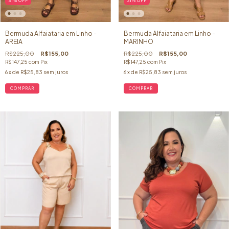
31
%
OFF
31
%
OFF
Bermuda Alfaiataria em Linho -
Bermuda Alfaiataria em Linho -
AREIA
MARINHO
R$225,00
R$155,00
R$225,00
R$155,00
R$147,25
com
Pix
R$147,25
com
Pix
6
x de
R$25,83
sem juros
6
x de
R$25,83
sem juros
COMPRAR
COMPRAR