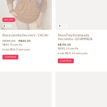
54
%
OFF
Blusa Lãzinha Decote V - CACAU
Blusa Paty Estampada
Viscolinho - ESTAMPADA
R$185,00
R$85,00
R$195,00
R$80,75
com
Pix
R$185,25
com
Pix
6
x de
R$14,17
sem juros
6
x de
R$32,50
sem juros
COMPRAR
COMPRAR