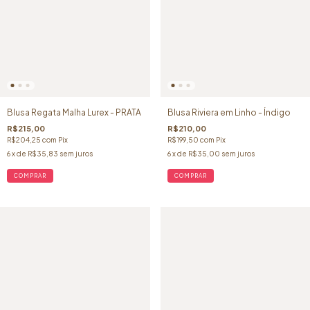
Blusa Regata Malha Lurex - PRATA
Blusa Riviera em Linho - Índigo
R$215,00
R$210,00
R$204,25
com
Pix
R$199,50
com
Pix
6
x de
R$35,83
sem juros
6
x de
R$35,00
sem juros
COMPRAR
COMPRAR