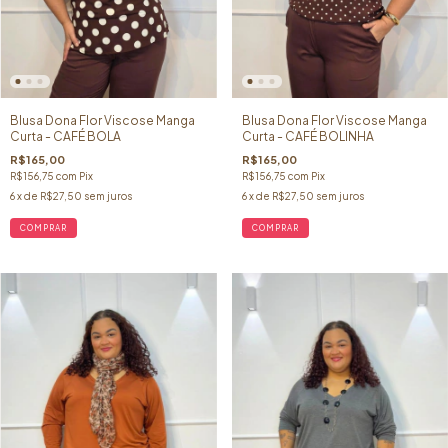
Blusa Dona Flor Viscose Manga
Blusa Dona Flor Viscose Manga
Curta - CAFÉ BOLA
Curta - CAFÉ BOLINHA
R$165,00
R$165,00
R$156,75
com
Pix
R$156,75
com
Pix
6
x de
R$27,50
sem juros
6
x de
R$27,50
sem juros
COMPRAR
COMPRAR