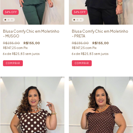
34
%
OFF
34
%
OFF
Blusa Comfy Chic em Moletinho
Blusa Comfy Chic em Moletinho
- MUSGO
- PRETA
R$235,00
R$155,00
R$235,00
R$155,00
R$147,25
com
Pix
R$147,25
com
Pix
6
x de
R$25,83
sem juros
6
x de
R$25,83
sem juros
COMPRAR
COMPRAR