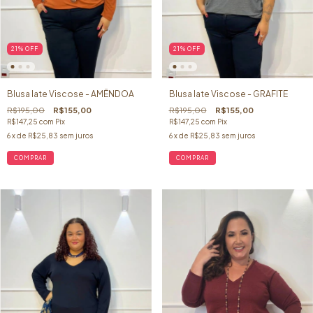
21
%
OFF
21
%
OFF
Blusa Iate Viscose - AMÊNDOA
Blusa Iate Viscose - GRAFITE
R$195,00
R$155,00
R$195,00
R$155,00
R$147,25
com
Pix
R$147,25
com
Pix
6
x de
R$25,83
sem juros
6
x de
R$25,83
sem juros
COMPRAR
COMPRAR