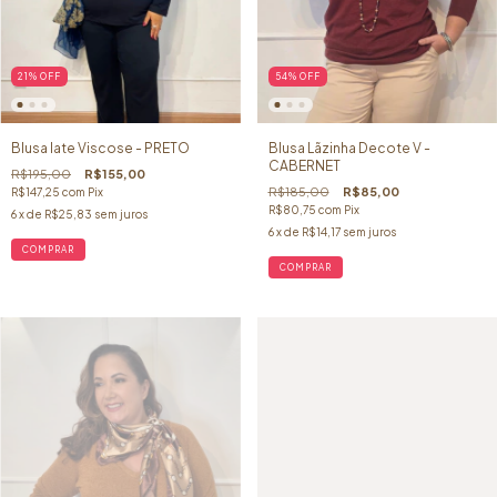
21
%
OFF
54
%
OFF
Blusa Iate Viscose - PRETO
Blusa Lãzinha Decote V -
CABERNET
R$195,00
R$155,00
R$185,00
R$85,00
R$147,25
com
Pix
R$80,75
com
Pix
6
x de
R$25,83
sem juros
6
x de
R$14,17
sem juros
COMPRAR
COMPRAR