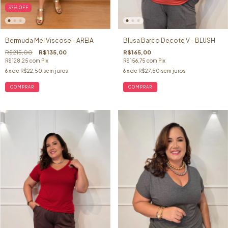
37
%
OFF
Bermuda Mel Viscose - AREIA
Blusa Barco Decote V - BLUSH
R$215,00
R$135,00
R$165,00
R$128,25
com
Pix
R$156,75
com
Pix
6
x de
R$22,50
sem juros
6
x de
R$27,50
sem juros
COMPRAR
COMPRAR