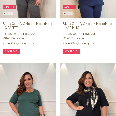
34
%
OFF
34
%
OFF
Blusa Comfy Chic em Moletinho
Blusa Comfy Chic em Moletinho
- GRAFITE
- MARINHO
R$235,00
R$155,00
R$235,00
R$155,00
R$147,25
com
Pix
R$147,25
com
Pix
6
x de
R$25,83
sem juros
6
x de
R$25,83
sem juros
COMPRAR
COMPRAR