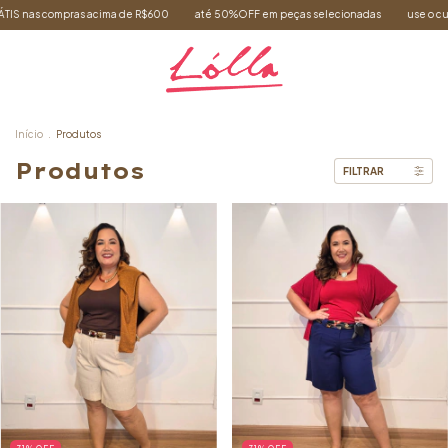
 acima de R$600
até 50%OFF em peças selecionadas
use o cupom BEMVINDA p
Início
.
Produtos
Produtos
FILTRAR