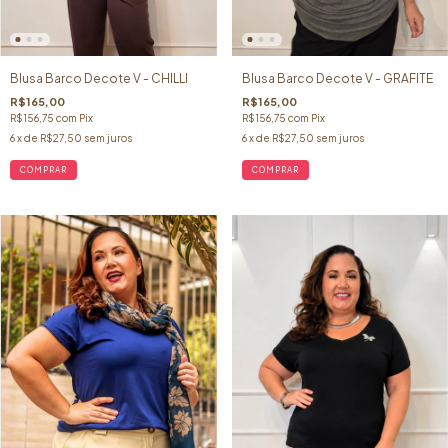
Blusa Barco Decote V - CHILLI
Blusa Barco Decote V - GRAFITE
R$165,00
R$165,00
R$156,75
com
Pix
R$156,75
com
Pix
6
x de
R$27,50
sem juros
6
x de
R$27,50
sem juros
COMPRAR
COMPRAR