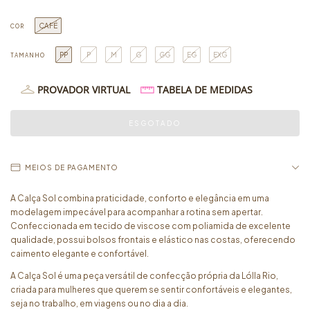
CAFÉ
COR
PP
P
M
G
GG
EG
EXG
TAMANHO
PROVADOR VIRTUAL
TABELA DE MEDIDAS
MEIOS DE PAGAMENTO
A Calça Sol combina praticidade, conforto e elegância em uma
modelagem impecável para acompanhar a rotina sem apertar.
Confeccionada em tecido de viscose com poliamida de excelente
qualidade, possui bolsos frontais e elástico nas costas, oferecendo
caimento elegante e confortável.
A Calça Sol é uma peça versátil de confecção própria da Lólla Rio,
criada para mulheres que querem se sentir confortáveis e elegantes,
seja no trabalho, em viagens ou no dia a dia.