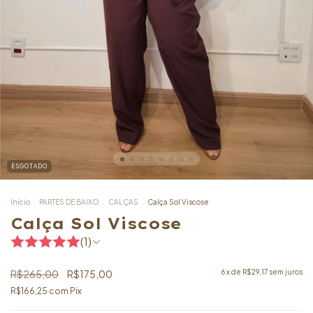
ESGOTADO
Início
.
PARTES DE BAIXO
.
CALÇAS
.
Calça Sol Viscose
Calça Sol Viscose
(1)
R$265,00
R$175,00
6
x de
R$29,17
sem juros
R$166,25
com
Pix