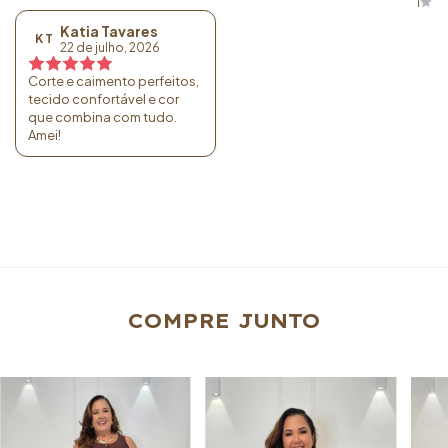
1
Katia Tavares
K T
22 de julho, 2026
Corte e caimento perfeitos,
tecido confortável e cor
que combina com tudo.
Amei!
COMPRE JUNTO