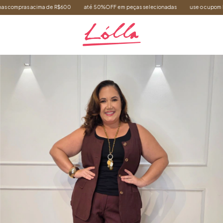
compras acima de R$600
até 50%OFF em peças selecionadas
use o cupom BEMV