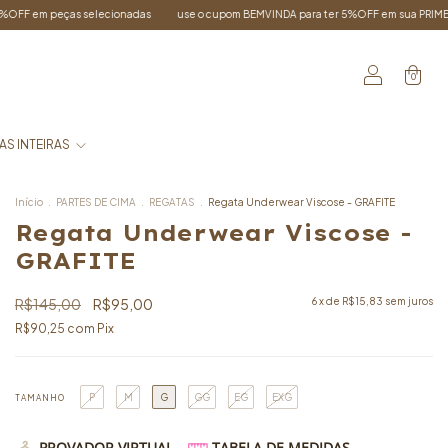
use o cupom BEMVINDA para ter 5%OFF em sua PRIMEIRA COMPRA
FRETE GRÁTI
0
AS INTEIRAS
Início
.
PARTES DE CIMA
.
REGATAS
.
Regata Underwear Viscose - GRAFITE
Regata Underwear Viscose -
GRAFITE
R$145,00
R$95,00
6
x de
R$15,83
sem juros
R$90,25
com
Pix
P
M
G
GG
EG
EXG
TAMANHO
PROVADOR VIRTUAL
TABELA DE MEDIDAS