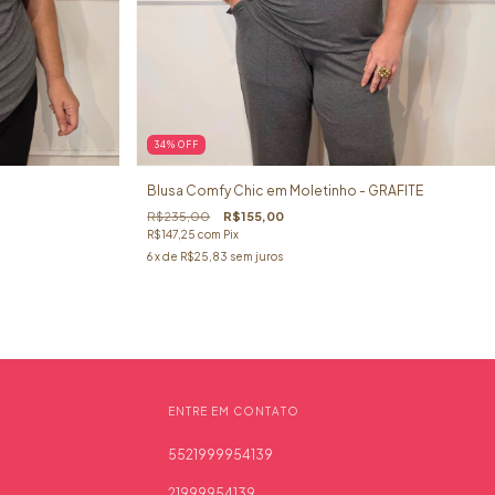
34
%
OFF
Blusa Comfy Chic em Moletinho - GRAFITE
R$235,00
R$155,00
R$147,25
com
Pix
6
x de
R$25,83
sem juros
ENTRE EM CONTATO
5521999954139
21999954139