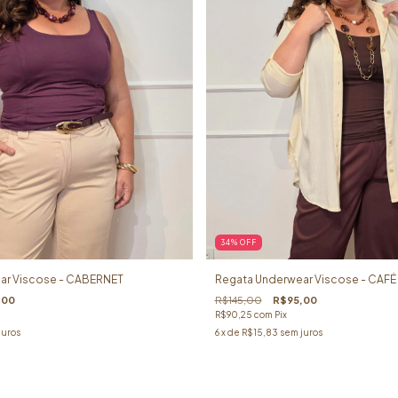
34
%
OFF
ar Viscose - CABERNET
Regata Underwear Viscose - CAFÉ
,00
R$145,00
R$95,00
R$90,25
com
Pix
juros
6
x de
R$15,83
sem juros