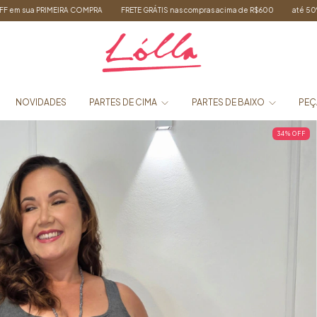
FRETE GRÁTIS nas compras acima de R$600
até 50%OFF em peças selecionadas
NOVIDADES
PARTES DE CIMA
PARTES DE BAIXO
PEÇ
34
%
OFF