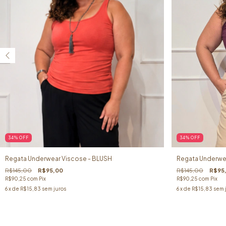
34
%
OFF
34
%
OFF
Regata Underwear Viscose - BLUSH
Regata Underwe
R$145,00
R$95,00
R$145,00
R$95
R$90,25
com
Pix
R$90,25
com
Pix
6
x de
R$15,83
sem juros
6
x de
R$15,83
sem 