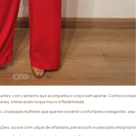
legantes, com caimento que acompanha o corpo sem apertar. Confeccionad
aterais, oferecendo toque macio e flexibilidade.
Rio, criada para mulheres que querem se sentir confortáveis e elegantes, 
, ou use com calças de alfaiataria, pantacourts e saias para uma proposta