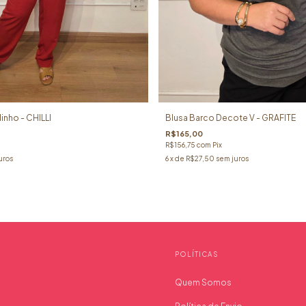
inho - CHILLI
Blusa Barco Decote V - GRAFITE
R$165,00
R$156,75
com
Pix
uros
6
x de
R$27,50
sem juros
POLÍTICAS
Quem Somos