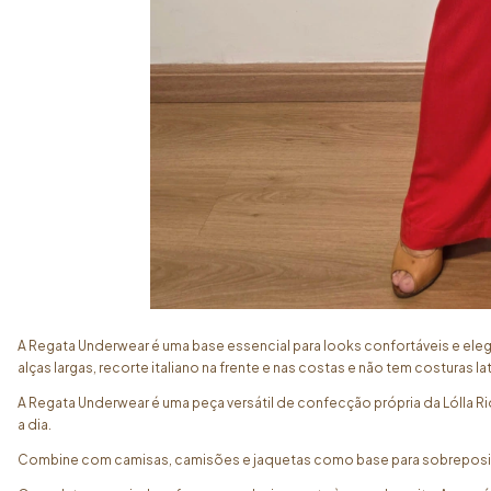
A Regata Underwear é uma base essencial para looks confortáveis e e
alças largas, recorte italiano na frente e nas costas e não tem costuras l
A Regata Underwear é uma peça versátil de confecção própria da Lólla 
a dia.
Combine com camisas, camisões e jaquetas como base para sobreposições