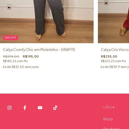
34
%
OFF
Calça Comfy Chic em Moletinho - GRAFITE
Calça Cris Viscol
R$295,00
R$195,00
R$235,00
R$185,25
com
Pix
R$223,25
com
Pix
6
x de
R$32,50
sem juros
6
x de
R$39,17
sem j
LÓLLA
Início