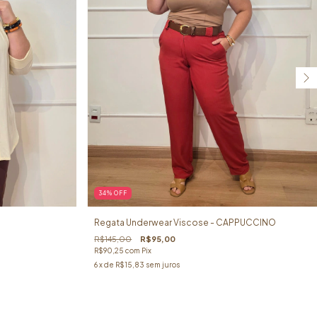
34
%
OFF
Regata Underwear Viscose - CAPPUCCINO
R$145,00
R$95,00
R$90,25
com
Pix
6
x de
R$15,83
sem juros